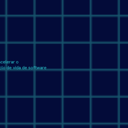
celerar o
clo de vida de software