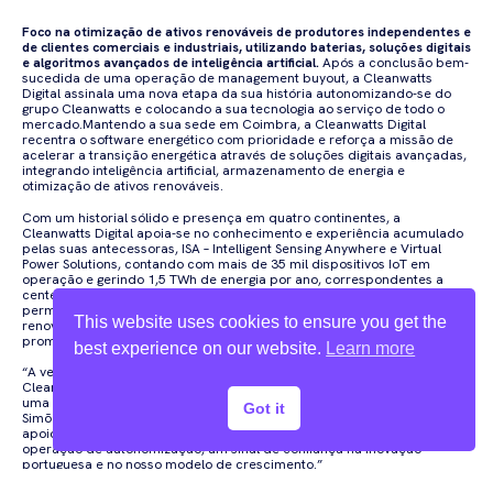
Foco na otimização de ativos renováveis de produtores independentes e
de clientes comerciais e industriais, utilizando baterias, soluções digitais
e algoritmos avançados de inteligência artificial.
Após a conclusão bem-
sucedida de uma operação de management buyout, a Cleanwatts
Digital assinala uma nova etapa da sua história autonomizando-se do
grupo Cleanwatts e colocando a sua tecnologia ao serviço de todo o
mercado.Mantendo a sua sede em Coimbra, a Cleanwatts Digital
recentra o software energético com prioridade e reforça a missão de
acelerar a transição energética através de soluções digitais avançadas,
integrando inteligência artificial, armazenamento de energia e
otimização de ativos renováveis.
Com um historial sólido e presença em quatro continentes, a
Cleanwatts Digital apoia-se no conhecimento e experiência acumulado
pelas suas antecessoras, ISA – Intelligent Sensing Anywhere e Virtual
Power Solutions, contando com mais de 35 mil dispositivos IoT em
operação e gerindo 1,5 TWh de energia por ano, correspondentes a
centenas de clientes em todo o mundo. A sua plataforma iEnergy
permite gerir e otimizar ativos energéticos distribuídos, como centrais
This website uses cookies to ensure you get the
renováveis, sistemas de baterias e carregadores de veículos elétricos,
promovendo maior eficiência, resiliência e sustentabilidade.
best experience on our website.
Learn more
“A vertente digital sempre foi a parte central do nosso ADN. A
Cleanwatts Digital representa uma continuação natural desta trajetória:
uma empresa independente, tecnológica e global”, afirma Basílio
Got it
Simões,
Executive Chairman
da Cleanwatts Digital. “Contamos com o
apoio da Celtis Venture Partners como primeiro investidor após a
operação de autonomização, um sinal de confiança na inovação
portuguesa e no nosso modelo de crescimento.”